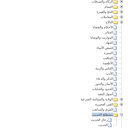
الزكاة والصدقات
الصيام
الحج والعمرة
المعاملات
النكاح
الأحكام والقضاء
الجنائز
المواريث والوصايا
الجهاد
قصص الأنبياء
السيرة
المناقب
الأطعمة
اللباس والزينة
الأدب
الذكر والدعاء
الأيمان والنذور
الحدود والجنايات
أصول الفقه
الولاية والسياسة الشرعية
الفتن العصرية
الفرق والمذاهب
مصطلح الحديث
رجال الحديث
الحديث