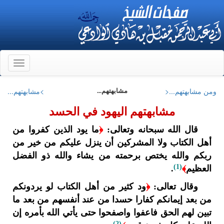
Toggle
gation
ومن مشابهتهم...<
>مشابهتهم...
مشابهتهم...
مشابهتهم اليهود في الحسد
قال الله سبحانه وتعالى:
﴿
ما يود الذين كفروا من
أهل الكتاب ولا المشركين أن ينزل عليكم من خير من
ربكم والله يختص برحمته من يشاء والله ذو الفضل
(1)
العظيم
﴾
.
وقال تعالى:
﴿
ود كثير من أهل الكتاب لو يردونكم
من بعد إيمانكم كفارا حسدا من عند أنفسهم من بعد ما
تبين لهم الحق فاعفوا واصفحوا حتى يأتي الله بأمره إن
(2)