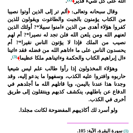
الله على كل شيء قدير
﴾
.
وقال سبحانه وتعالى:
﴿
ألم تر إلى الذين أوتوا نصيبا
من الكتاب يؤمنون بالجبت والطاغوت ويقولون للذين
كفروا هؤلاء أهدى من الذين ءامنوا سبيلا*? أولئك الذين
لعنهم الله ومن يلعن الله فلن تجد له نصيرا*? أم لهم
نصيب من الملك فإذا لا يؤتون الناس نقيرا*? أم
يحسدون الناس على ما ءاتاهم الله من فضله فقد ءاتينا
(3)
ءال إبراهيم الكتاب والحكمة وءاتيناهم ملكا عظيما
﴾
.
وهؤلاء المخذولون إذا رأوا طالب علم ليس شيعيا
حاربوه وافتروا عليه الكذب، وسفهوا ما يدعو إليه، وقد
وجدنا هذا عندنا باليمن، ويا قاتلهم الله ما أجلدهم في
الدفاع عن باطلهم، ينكشف كذبهم وينتقلون إلى طريق
أخرى في الكذب.
ولو أسرد لك أكاذيبهم المفضوحة لكانت مجلدا.
_______________________
سورة البقرة، الآية: 105.
(1)