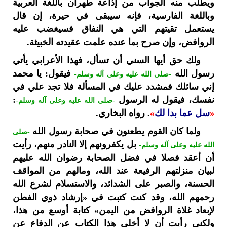
ويطلب منه الجواب من إذاعة طهران باللغة العربية
وباللغة الفارسية، فإنه سيبقى في حيرة، إن قال
يستعمل تقيتهم التي هي النفاق فسيغضب عليه
الروافض، وإن صرح بما عنده علمت عقيدته الخبيثة.
ولك حق أيها السني أن تسأل، فهذا الأعرابي يأتي
رسول الله
فيقول: يا محمد
-صلى الله عليه وعلى آله وسلم-
إني سائلك فمشدد عليك في المسألة فلا تجد علي في
نفسك، فيقول له الرسول
:
-صلى الله عليه وعلى آله وسلم-
«
سل عما بدا لك
»
. رواه البخاري.
ولما كان القوم يطعنون في صحابة رسول الله
-صلى
بل يكفرونهم إلا النادر منهم، رأيت
الله عليه وعلى آله وسلم-
أن أعقد فصلا في فضل الصحابة رضوان الله عليهم
لبيان منزلتهم الرفيعة عند الله، ومالهم من المواقف
الحسنة، والصبر على الشدائد، والاستسلام لشرع الله
رحمهم الله، وقد كنت كتبت في «إرشاد ذوي الفطن
لإبعاد غلاة الروافض من اليمن» كتابة أوسع من هذا،
ولكني رأيت أن لا أخلي هذا الكتاب عن الدفاع عن