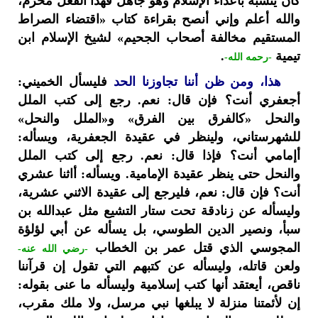
كان يتشبه بأعداء الإسلام وهو جاهل فهذا الفعل محرم،
والله أعلم وإني أنصح بقراءة كتاب «اقتضاء الصراط
المستقيم مخالفة أصحاب الجحيم» لشيخ الإسلام ابن
تيمية
.
-رحمه الله-
هذا، ومن ظن أننا تجاوزنا الحد
فليسأل الخميني:
أجعفري أنت؟ فإن قال: نعم. رجع إلى كتب الملل
والنحل «كالفرق بين الفرق» و«الملل والنحل»
للشهرستاني، ولينظر في عقيدة الجعفرية، ويسأله:
أإمامي أنت؟ فإذا قال: نعم. رجع إلى كتب الملل
والنحل حتى ينظر عقيدة الإمامية. ويسأله: أاثنا عشري
أنت؟ فإن قال: نعم، فليرجع إلى عقيدة الاثني عشرية،
وليسأله عن زنادقة تحت ستار التشيع مثل عبدالله بن
سبأ، ونصير الدين الطوسي، بل يسأله عن أبي لؤلؤة
المجوسي الذي قتل عمر بن الخطاب
-رضي الله عنه-
ولعن قاتله، وليسأله عن كتبهم التي تقول إن قرآننا
ناقص، أيعتقد أنها كتب إسلامية وليسأله ما عنى بقوله:
إن لأئمتنا منزلة لا يبلغها نبي مرسل، ولا ملك مقرب،