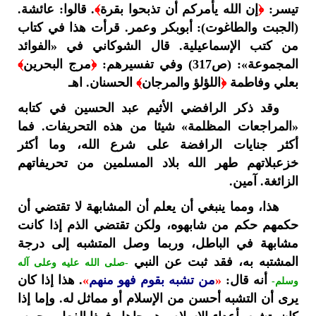
تيسر:
﴿
إن الله يأمركم أن تذبحوا بقرة
﴾
. قالوا: عائشة.
(الجبت والطاغوت): أبوبكر وعمر. قرأت هذا في كتاب
من كتب الإسماعيلية. قال الشوكاني في «الفوائد
المجموعة»: (ص317) وفي تفسيرهم:
﴿
مرج البحرين
﴾
بعلي وفاطمة
﴿
اللؤلؤ والمرجان
﴾
الحسنان. اهـ
وقد ذكر الرافضي الأثيم عبد الحسين في كتابه
«المراجعات المظلمة» شيئا من هذه التحريفات. فما
أكثر جنايات الرافضة على شرع الله، وما أكثر
خزعبلاتهم طهر الله بلاد المسلمين من تحريفاتهم
الزائغة. آمين.
هذا، ومما ينبغي أن يعلم أن المشابهة لا تقتضي أن
حكمهم حكم من شابهوه، ولكن تقتضي الذم إذا كانت
مشابهة في الباطل، وربما وصل المتشبه إلى درجة
المشتبه به، فقد ثبت عن النبي
-صلى الله عليه وعلى آله
أنه قال:
«
من تشبه بقوم فهو منهم
»
. هذا إذا كان
وسلم-
يرى أن التشبه أحسن من الإسلام أو مماثل له. وإما إذا