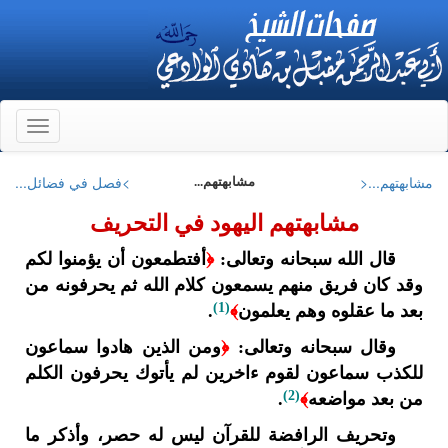
Toggle
gation
مشابهتهم...<
>فصل في فضائل...
مشابهتهم...
مشابهتهم اليهود في التحريف
قال الله سبحانه وتعالى:
﴿
أفتطمعون أن يؤمنوا لكم
وقد كان فريق منهم يسمعون كلام الله ثم يحرفونه من
(1)
بعد ما عقلوه وهم يعلمون
﴾
.
وقال سبحانه وتعالى:
﴿
ومن الذين هادوا سماعون
للكذب سماعون لقوم ءاخرين لم يأتوك يحرفون الكلم
(2)
من بعد مواضعه
﴾
.
وتحريف الرافضة للقرآن ليس له حصر، وأذكر ما