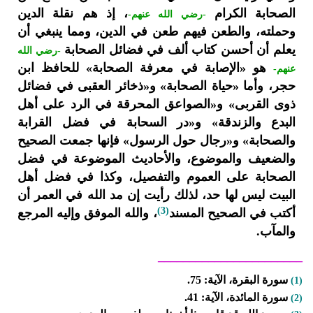
الصحابة الكرام
، إذ هم نقلة الدين
-رضي الله عنهم-
وحملته، والطعن فيهم طعن في الدين، ومما ينبغي أن
يعلم أن أحسن كتاب ألف في فضائل الصحابة
-رضي الله
هو «الإصابة في معرفة الصحابة» للحافظ ابن
عنهم-
حجر، وأما «حياة الصحابة» و«ذخائر العقبى في فضائل
ذوى القربى» و«الصواعق المحرقة في الرد على أهل
البدع والزندقة» و«در السحابة في فضل القرابة
والصحابة» و«رجال حول الرسول» فإنها جمعت الصحيح
والضعيف والموضوع، والأحاديث الموضوعة في فضل
الصحابة على العموم والتفصيل، وكذا في فضل أهل
البيت ليس لها حد، لذلك رأيت إن مد الله في العمر أن
(3)
أكتب في الصحيح المسند
، والله الموفق وإليه المرجع
والمآب.
_______________________
سورة البقرة، الآية: 75.
(1)
سورة المائدة، الآية: 41.
(2)