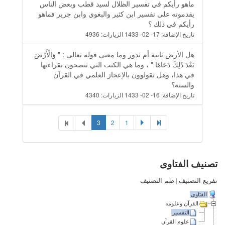
ماهو رأيكم في تفسير الظلال لسيد قطب وبعض الناس
يقدمونه على نفسير ابن كثير والبغوي وابن جرير فماهو
رأيكم في ذلك ؟
تاريخ الإضافة:
17- 02- 1433
الزيارات:
4936
هل الأرض ثابتة أم تدور وما معنى قوله تعالى : " وَالْأَرْضَ
بَعْدَ ذَلِكَ دَحَاهَا " ، وما هي الكتب التي تنصحون بقراءتها
في هذا، وهل تقولوون بالإعجاز العلمي في القرآن
والسنة؟
تاريخ الإضافة:
16- 02- 1433
الزيارات:
4340
3
2
1
تصنيف الفتاوى
تفريع التصنيف
|
ضم التصنيف
الفتاوى
القرآن وعلومه
التفسير
علوم القرآن