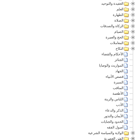
العقيدة والتوحيد
العلم
الطهارة
الصلاة
الزكاة والصدقات
الصيام
الحج والعمرة
المعاملات
النكاح
الأحكام والقضاء
الجنائز
المواريث والوصايا
الجهاد
قصص الأنبياء
السيرة
المناقب
الأطعمة
اللباس والزينة
الأدب
الذكر والدعاء
الأيمان والنذور
الحدود والجنايات
أصول الفقه
الولاية والسياسة الشرعية
الفتن العصرية