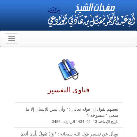
Toggle
gation
فتاوى التفسير
بعضهم يقول إن قوله تعالى : " وأن ليس للإنسان إلا ما
سعى " منسوخة ؟
تاريخ الإضافة:
13- 01- 1434
الزيارات:
3456
يسأل عن تفسير قول الله سبحانه : " وَإِذْ تَقُولُ لِلَّذِي أَنْعَمَ