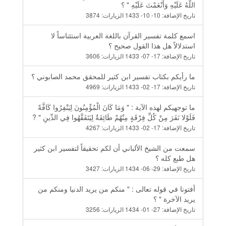
اللَّهُ عَلَيْهِ وَأَنْعَمْتَ عَلَيْهِ " ؟
تاريخ الإضافة:
10- 10- 1433
الزيارات:
3874
اسمع كلمة تفسير القرآن باللغة العربية استئناساً لا
استدلالاً هل هذا القول صحيح ؟
تاريخ الإضافة:
17- 07- 1433
الزيارات:
3606
ما رأيكم بكتاب تفسير ابن كثير للمحقق محمد الصابوني ؟
تاريخ الإضافة:
17- 02- 1433
الزيارات:
4969
ما توجهيكم لهذه الآية : " وَمَا كَانَ الْمُؤْمِنُونَ لِيَنْفِرُوا كَافَّةً
فَلَوْلا نَفَرَ مِنْ كُلِّ فِرْقَةٍ مِنْهُمْ طَائِفَةٌ لِيَتَفَقَّهُوا فِي الدِّينِ " ?
تاريخ الإضافة:
17- 02- 1433
الزيارات:
4267
سمعت من الشيخ الألباني أن لكم تحقيقاً لتفسير ابن كثير
هل طبع كله ؟
تاريخ الإضافة:
29- 06- 1434
الزيارات:
3427
أفتونا في قوله تعالى : " منكم من يريد الدنيا ومنكم من
يريد الآخرة " ؟
تاريخ الإضافة:
27- 01- 1434
الزيارات:
3256