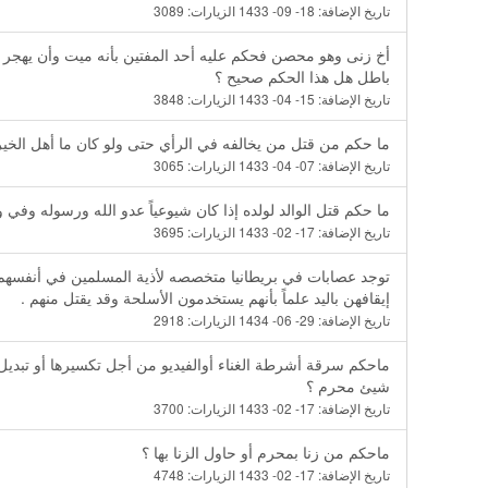
تاريخ الإضافة:
18- 09- 1433
الزيارات:
3089
أخ زنى وهو محصن فحكم عليه أحد المفتين بأنه ميت وأن يهجر و
باطل هل هذا الحكم صحيح ؟
تاريخ الإضافة:
15- 04- 1433
الزيارات:
3848
ما حكم من قتل من يخالفه في الرأي حتى ولو كان ما أهل الخير
تاريخ الإضافة:
07- 04- 1433
الزيارات:
3065
ما حكم قتل الوالد لولده إذا كان شيوعياً عدو الله ورسوله وف
تاريخ الإضافة:
17- 02- 1433
الزيارات:
3695
توجد عصابات في بريطانيا متخصصه لأذية المسلمين في أنفسهم 
إيقافهن باليد علماً بأنهم يستخدمون الأسلحة وقد يقتل منهم .
تاريخ الإضافة:
29- 06- 1434
الزيارات:
2918
ماحكم سرقة أشرطة الغناء أوالفيديو من أجل تكسيرها أو تبدي
شيئ محرم ؟
تاريخ الإضافة:
17- 02- 1433
الزيارات:
3700
ماحكم من زنا بمحرم أو حاول الزنا بها ؟
تاريخ الإضافة:
17- 02- 1433
الزيارات:
4748