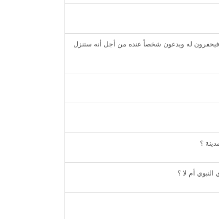
لٍ فيحفرون له ويدعون شخصاً عنده من أجل أنه ستنزل
دينة ؟
لنبوي أم لا ؟