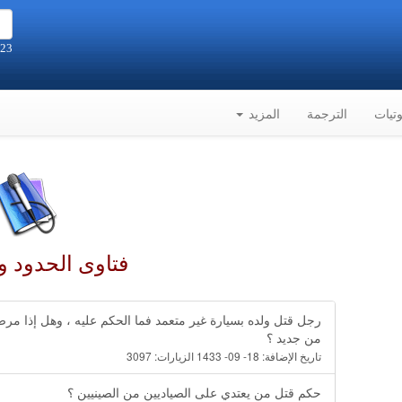
23 صفر 1448هـ الموافق 6-8-2026م
تيات
الترجمة
المزيد
فتاوى الحدود و
رجل قتل ولده بسيارة غير متعمد فما الحكم عليه ، وهل إذا مرض
من جديد ؟
تاريخ الإضافة:
18- 09- 1433
الزيارات:
3097
حكم قتل من يعتدي على الصياديين من الصينيين ؟