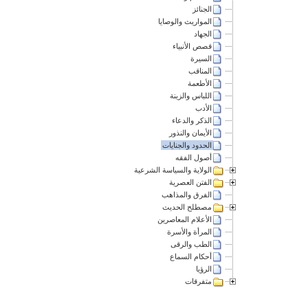
الجنائز
المواريث والوصايا
الجهاد
قصص الأنبياء
السيرة
المناقب
الأطعمة
اللباس والزينة
الأدب
الذكر والدعاء
الأيمان والنذور
الحدود والجنايات
أصول الفقه
الولاية والسياسة الشرعية
الفتن العصرية
الفرق والمذاهب
مصطلح الحديث
الأعلام المعاصرين
المرأة والأسرة
الطب والرقى
أحكام السماع
الرؤيا
متفرقات