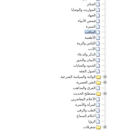
الجنائز
المواريث والوصايا
الجهاد
قصص الأنبياء
السيرة
المناقب
الأطعمة
اللباس والزينة
الأدب
الذكر والدعاء
الأيمان والنذور
الحدود والجنايات
أصول الفقه
الولاية والسياسة الشرعية
الفتن العصرية
الفرق والمذاهب
مصطلح الحديث
الأعلام المعاصرين
المرأة والأسرة
الطب والرقى
أحكام السماع
الرؤيا
متفرقات