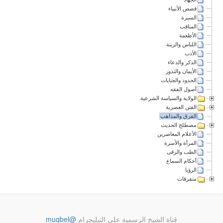
قصص الأنبياء
السيرة
المناقب
الأطعمة
اللباس والزينة
الأدب
الذكر والدعاء
الأيمان والنذور
الحدود والجنايات
أصول الفقه
الولاية والسياسة الشرعية
الفتن العصرية
الفرق والمذاهب
مصطلح الحديث
الأعلام المعاصرين
المرأة والأسرة
الطب والرقى
أحكام السماع
الرؤيا
متفرقات
قناة الشيخ الرسمية على التيليجرام
@muqbel